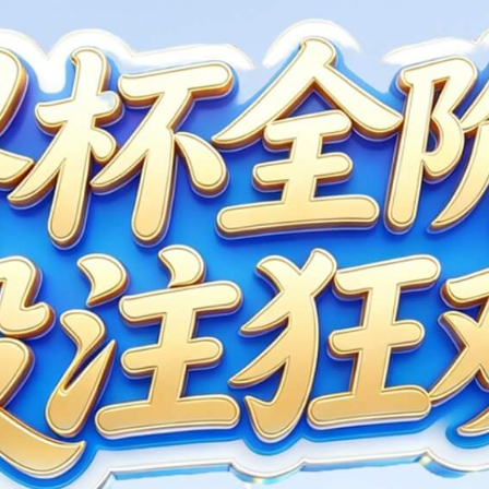
Q3
金年会jinnian(金字招牌)诚信至上-荣
金年
万台
耀亲选耳机DOINGTOP X8i开售 支持
雨
至高50dB降噪
宣
2025-11-25
|
新闻中心
20