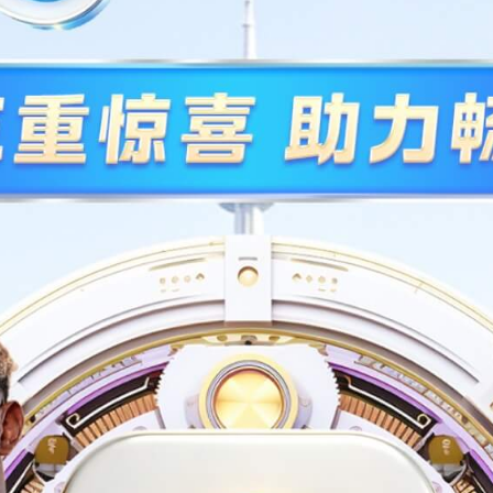
金年会jinnian(金字招牌)诚信至上-一
马丁
加Ace 6T配置曝光：超高刷屏+电光紫
配色+超快指纹
2025-11-25
|
新闻中心
>>
集团
DCN